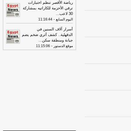
بمسيّرة على ميناء دمياط
-
لبنانون 24
رياضة الأقصر تنظم اختبارات
ترقي الأحزمة للكاراتيه بمشاركة
09:26
مجلس الوزراء المصري: الحريق
30 لاعب
...
الذي تعرضت له سفينتان في ميناء دمياط
-
اليوم السابع
11:16:44
أمس ناتج عن طائرة مسيرة
-
أل بي سي أي
أسرار آلاف السنين في
08:34
عناوين الصحف المصرية ليوم
الدقهلية.. كشف أثري ضخم يضم
الخميس 30-07-2026
-
جبانة ومنطقة سكن
...
-
موقع الدستور
11:15:06