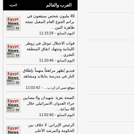
العرب والعالم
المزيد
49 مليون شخص سيقعون في
براثم الجوع العام المقبل نتيجة
ظاهرة النين
...
-
اليوم السابع
11:15:29
قوات الاحتلال تتوغل في زوطر
اللبنانية وتنتهك اتفاق المنطقة
التجري
...
-
اليوم السابع
11:10:46
فيديو يُظهر مراهقاً متهماً بإطلاق
النار في مدرسة بتايلاند ومشاهد
...
-
...
موقع سي ان ان ب
11:02:42
الصحة بغزة: شهيدان و6 مصابين
جراء العدوان الاسرائيلي خلال
48 ساعة
...
-
اليوم السابع
11:02:40
الرئيس الإيراني: لا خلاف بين
الحكومة والمرشد الأعلى