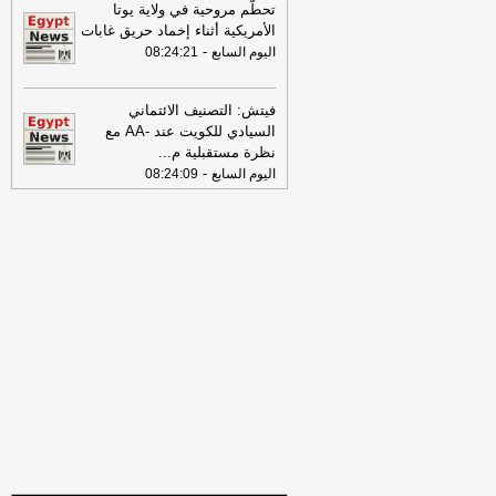
تحطّم مروحية في ولاية يوتا
08:15
"مقلة" ينهي حياة "توقه" في
الأمريكية أثناء إخماد حريق غابات
منطقة زراعية بكرداسة
-
اليوم السابع
-
اليوم السابع
08:24:21
08:13
تجديد شهادتي الأيزو الدولية
للسلامة والإدارة البيئية بصيدلة القاهرة
-
فيتش: التصنيف الائتماني
اليوم السابع
السيادي للكويت عند -AA مع
08:13
نظرة مستقبلية م
...
"الفاو": ارتفاع أسعار الغذاء عالميًا
-
في يوليو لأعلى مستوى منذ 3 سنوات
-
اليوم السابع
08:24:09
موقع الدستور
08:11
السيطرة على حريق بمنزل
بالفيوم دون إصابات
-
اليوم السابع
08:05
إصابة 6 أشخاص فى إنقلاب
سيارة ملاكى بطريق القاهرة الفيوم
-
اليوم
السابع