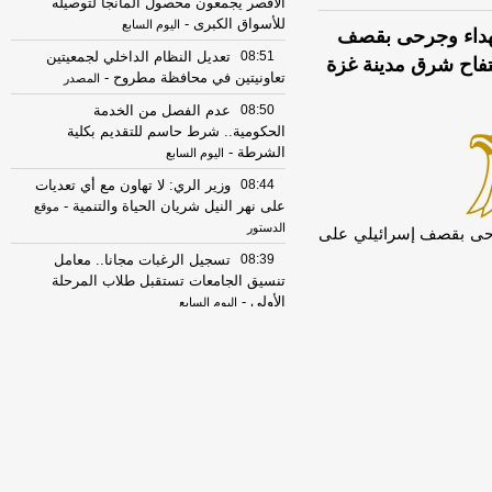
الأقصر يجمعون محصول المانجا لتوصيله
للأسواق الكبرى
-
اليوم السابع
شهداء وجرحى بقصف
08:51
تعديل النظام الداخلي لجمعيتين
فاح شرق مدينة غزة
تعاونيتين في محافظة مطروح
-
المصدر
08:50
عدم الفصل من الخدمة
الحكومية.. شرط حاسم للتقديم بكلية
الشرطة
-
اليوم السابع
08:44
وزير الري: لا تهاون مع أي تعديات
على نهر النيل شريان الحياة والتنمية
-
موقع
الدستور
رحى بقصف إسرائيلي على
08:39
تسجيل الرغبات مجانا.. معامل
تنسيق الجامعات تستقبل طلاب المرحلة
الأولى
-
اليوم السابع
08:39
تسجيل الرغبات مجانا.. معامل
تنسيق الجامعات تستقبل طلاب المرحلة
الأولى
-
اليوم السابع
08:39
الاستماع لأقوال شهود عيان
لكشف ملابسات مقتل شاب بمنطقة
زراعية في كرداسة
-
اليوم السابع
08:37
التضامن: إنقاذ كبار بلا مأوى فى 6