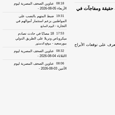
08:18
عناوين الصحف المصرية ليوم
ك حقيقة ومفاجآت في
الأربعاء 05-08-2026
-
19:31
ضبط المتهم بالنصب على
المواطنين بزعم استثمار أموالهم في
التجارة
-
اليوم السابع
17:53
18 مصابًا في حادث تصادم
ميكروباص وتريلا على الطريق الدولي
ببورسعيد
-
موقع الدستور
عرف على توقعات الأبراج
08:32
عناوين الصحف المصرية ليوم
االثلاثاء 04-08-2026
-
08:06
عناوين الصحف المصرية ليوم
الأثنين 03-08-2026
-
07:41
محافظ القاهرة: لا وفيات أو
إصابات في العاصمة نتيجة الزلزال
-
موقع
مصراوي
22:27
الحرس الثوري الإيراني يرفض نزع
سلاح "حماس": المحاولة محكوم عليها
بالفشل
-
لبنانون 24
08:07
عناوين الصحف المصرية ليوم