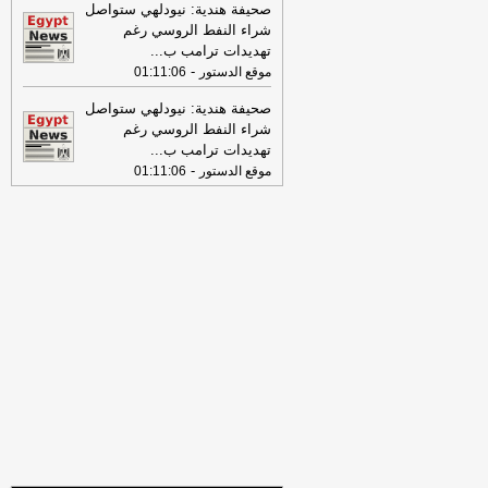
تفاصيل حملة الصحف القومية لمواجهة
صحيفة هندية: نيودلهي ستواصل
مخاطر السوشيال ميديا
-
موقع مصراوي
شراء النفط الروسي رغم
تهديدات ترامب ب
...
16:46
وزير الخزانة الأميركي: لن نسمح
-
موقع الدستور
01:11:06
لإيران اتخاذ التجارة العالمية رهينة أو
استخدام الشحن الدولي لتمويل الحرس
صحيفة هندية: نيودلهي ستواصل
الثوري
-
لبنانون 24
شراء النفط الروسي رغم
تهديدات ترامب ب
...
09:31
عناوين الصحف المصرية ليوم
-
موقع الدستور
01:11:06
الأربعاء 29-07-2026
-