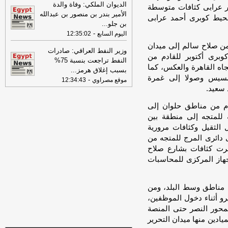
بمسيّرة على ميناء دمياط
-
لبنانون 24
الديوان الملكي: وفاة والدة
ر عرابى كثافات متوسطة
الأمير بندر بن منصور بن عبدالله
محيط كوبرى أحمد عرابى
09:26
مجلس الوزراء المصري: الحريق
بن جلو
...
الذي تعرضت له سفينتان في ميناء دمياط
-
اليوم السابع
12:35:02
أمس ناتج عن طائرة مسيرة
-
أل بي سي أي
من صلاح سالم إلى ميدان
وزير النفط العراقي: صادرات
08:34
عناوين الصحف المصرية ليوم
وبرى أكتوبر للقادم من
النفط تراجعت بنسبة 75%
الخميس 30-07-2026
-
ه القاهرة والعكس، كما
بسبب إغلاق هرمز
...
سيس وصولا إلى غمرة
-
موقع مصراوي
12:34:43
 سعيد.
دم من مناطق حلوان إلى
 للمتجه إلى منطقة بين
رات النقل الثقيل وكثافات مرورية
دائرى المرج للمتجه من
ظهرت كثافات بشارع صلاح
جهاز المركزى للمحاسبات
 مناطق وسط البلد، ومن
رو أثناء دخول الموظفين،
محور النصر حتى المنصة
يادين منها ميدان التحرير