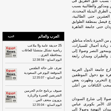
ت بسبب غلق الطريق فى
07:41
محافظ القاهرة: لا وفيات أو
 ومدكور والطالبية بسبب
إصابات في العاصمة نتيجة الزلزال
-
موقع
إلى الطرق البديلة المحددة،
مصراوي
عشرين حتى الطالبية،
22:27
الحرس الثوري الإيراني يرفض نزع
رع فيصل بمنطقة الطوابق
سلاح "حماس": المحاولة محكوم عليها
ان حتى جامعة القاهرة
بالفشل
-
لبنانون 24
العرب والعالم
المزيد
08:07
عناوين الصحف المصرية ليوم
 من الجيزة باتجاه مناطق
الأحد 02-08-2026
-
زيادة أحمال للسيارات،
25 حديقة عامة و9 ملاعب
07:24
عناوين الصحف المصرية ليوم
رياضية تشكل متنفسًا للعائلات
وبمحور النصر وصولا إلى
السبت 01-08-2026
-
بمحافظة القري
...
والطيران وميدان رابعة
-
اليوم السابع
12:38:58
16:22
ترامب: ضرباتنا ضد إيران
مستمرة ولن يكون أمامها سوى التراجع
-
تعرف على حالة الطقس
 جامعة الدول العربية
لبنانون 24
المتوقعة اليوم في السعودية
هرة مع دخول الموظفين
-
اليوم السابع
12:35:07
12:46
وفاة والد تامر حسني بعد وعكة
ع التحرير، وظهرت بعض
صحية مفاجئة
-
موقع الدستور
لسحب الكثافات من أعلى
08:16
ضيوف برنامج خادم الحرمين
عناوين الصحف المصرية ليوم
الجمعة 31-07-2026
-
الشريفين للعمرة والزيارة
ولا إلى شارع السودان
يزورون متحف الس
...
19:49
السيسي: الجهات المعنية باشرت
لك الأمر بكوبرى عباس
-
اليوم السابع
12:35:04
التحقيقات للوقوف على تفاصيل الهجوم
يدان النهضة وصولا إلى