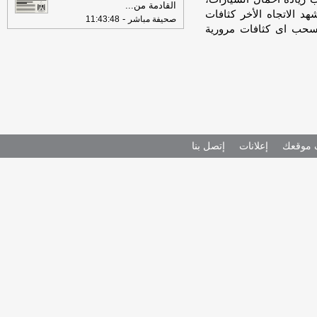
‏القادمة من
...
هد الاتجاه الأخر كثافات
-
صحيفة مباشر
11:43:48
سحب اى كثافات مرورية
موقعك
إعلانات
إتصل بنا