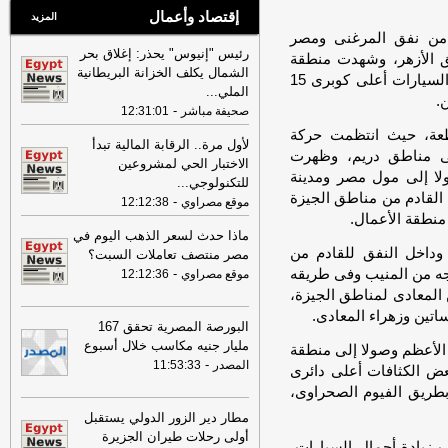
إقتصاد وأعمال
المزيد
 من نفق المرغنى ومصر
رئيس "إنيوس" يحذر: إغلاق بحر
فق الأزهر، وشهدت منطقة
الشمال يكلف الخزانة البريطانية
الأزهر والجمالية كثافات مرورية وظهر تباطؤ فى حركة السيارات أعلى كوبرى 15
الملي
...
.
-
صحيفة مباشر
12:31:01
طعة، حيث انتظمت حركة
لأول مرة.. الرقابة المالية تبدأ
لى مناطق دريم، وظهرت
الاختبار الحي لمشروعين
لا إلى مول مصر ومدينة
للتكنولوجي
...
 القادم من مناطق الجيزة
-
موقع مصراوي
12:12:38
منطقة الأعمال.
ماذا حدث لسعر الذهب اليوم في
وداخل النفق للقادم من
مصر منتصف تعاملات السبت؟
تجه من المنيب وفى طريقه
-
موقع مصراوي
12:12:36
 المعادى لمناطق الجيزة،
تين وزهراء المعادى.
البورصة المصرية تحقق 167
مليار جنيه مكاسب خلال أسبوع
 الأعظم وصولا إلى منطقة
-
المصدر
11:53:33
عض الكثافات أعلى دائرى
طريق الفيوم الصحراوى،
مطار دير الزور الدولي يستقبل
أولى رحلات طيران الجزيرة
زيادة أحمال السيارات،