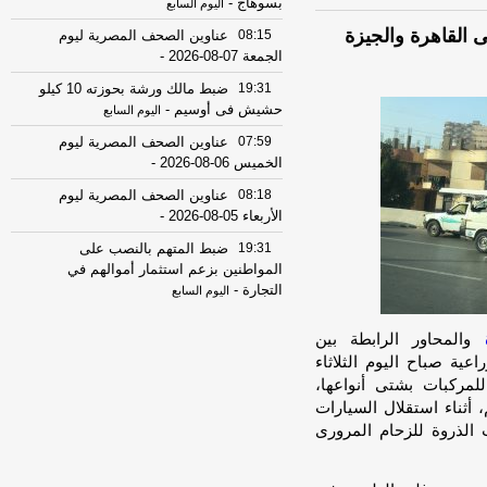
بسوهاج
-
اليوم السابع
 القاهرة والجيزة
08:15
عناوين الصحف المصرية ليوم
الجمعة 07-08-2026
-
19:31
ضبط مالك ورشة بحوزته 10 كيلو
حشيش فى أوسيم
-
اليوم السابع
07:59
عناوين الصحف المصرية ليوم
الخميس 06-08-2026
-
08:18
عناوين الصحف المصرية ليوم
الأربعاء 05-08-2026
-
19:31
ضبط المتهم بالنصب على
المواطنين بزعم استثمار أموالهم في
التجارة
-
اليوم السابع
17:53
18 مصابًا في حادث تصادم
والمحاور الرابطة بين
ميكروباص وتريلا على الطريق الدولي
عية صباح اليوم الثلاثاء
ببورسعيد
-
موقع الدستور
مركبات بشتى أنواعها،
08:32
عناوين الصحف المصرية ليوم
 أثناء استقلال السيارات
االثلاثاء 04-08-2026
-
الذروة للزحام المرورى
08:06
عناوين الصحف المصرية ليوم
الأثنين 03-08-2026
-